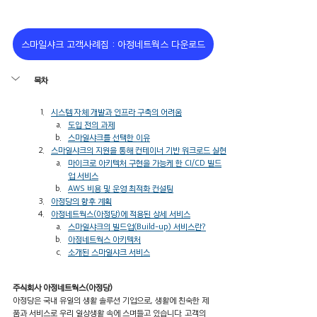
스마일샤크 고객사례집 : 아정네트웍스 다운로드
목차
시스템 자체 개발과 인프라 구축의 어려움
도입 전의 과제
스마일샤크를 선택한 이유
스마일샤크의 지원을 통해 컨테이너 기반 워크로드 실현
마이크로 아키텍처 구현을 가능케 한 CI/CD 빌드
업 서비스
AWS 비용 및 운영 최적화 컨설팅
아정당의 향후 계획
아정네트웍스(아정당)에 적용된 상세 서비스
스마일샤크의 빌드업(Build-up) 서비스란?
아정네트웍스 아키텍처
소개된 스마일샤크 서비스
주식회사 아정네트웍스(아정당)
아정당은 국내 유일의 생활 솔루션 기업으로, 생활에 친숙한 제
품과 서비스로 우리 일상생활 속에 스며들고 있습니다. 고객의 