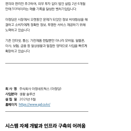
편의와 편리만 추구하며, 외부 투자 없이 법인 설립 2년 6개월 
만에 513억이라는 매출 기록을 달성한 벤처기업입니다.
아정당은 시장에서 오랫동안 문제가 되었던 정보 비대칭성을 해
결하고 소비자에게 정확한 정보, 투명한 서비스 제공하기 위해 
노력하고 있습니다.  
기존 인터넷, 통신, 가전제품 렌탈뿐만 아니라 모바일, 알뜰폰, 
이사, 보험, 금융 등 일상생활과 밀접한 영역으로 사업을 빠르게 
확장하고 있습니다.
회 사  명
   주식회사 아정네트웍스 (아정당)
사업분야
   생활 솔루션
설 립  일   
2021년 6월
홈페이지 
https://www.ajd.co.kr/
시스템 자체 개발과 인프라 구축의 어려움