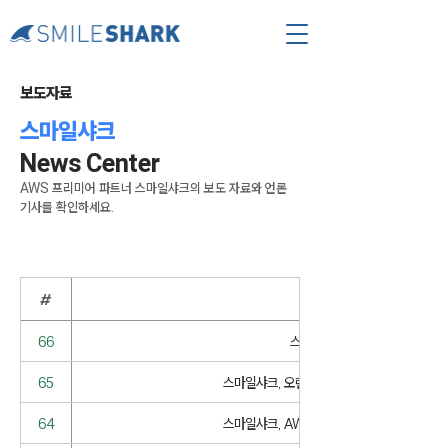
​보도자료
스마일샤크
News Center
AWS 프리미어 파트너 스마일샤크의 보도 자료와 언론
기사를 확인하세요.
#
66
스마일샤크, 경기 스타트업캠퍼스
65
스마일샤크, 오렌지플래닛과 초기 스타트업을 위한
64
스마일샤크, AWS와 '법률 산업 박람회 202