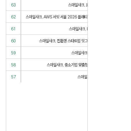
63
스마일샤크, 호각 AI 스포츠 OTT '포착' 
62
스마일샤크, AWS 서밋 서울 2026 플래티넘 스폰서 참여… 'LLM-as-
61
스마일샤크, ISMS-P 인증 취득…“보안
60
스마일샤크, 친환경 스타트업 잇그린에 클라우드 통합 관리 서비스
59
스마일샤크, AWS 유니콘데이 2026 참가
58
스마일샤크, 중소기업 맞춤형 클라우드 기술 지원 역량 인정받아
57
스마일샤크, C레벨 대상 라운드테이블