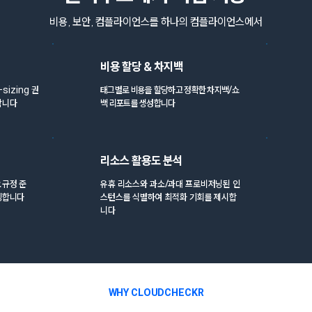
비용, 보안, 컴플라이언스를 하나의 컴플라이언스에서
비용 할당 & 차지백
sizing 권
태그별로 비용을 할당하고 정확한 차지백/쇼
합니다
백 리포트를 생성합니다
리소스 활용도 분석
요 규정 준
유휴 리소스와 과소/과대 프로비저닝된 인
팅합니다
스턴스를 식별하여 최적화 기회를 제시합
니다
WHY CLOUDCHECKR