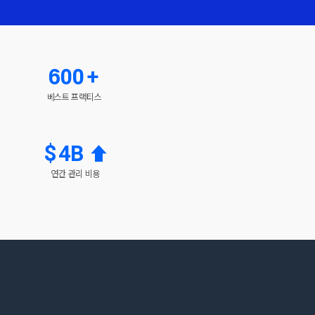
600+
베스트 프랙티스
$4B ⬆︎
연간 관리 비용