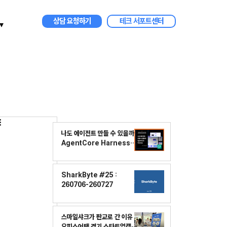
상담 요청하기
테크 서포트센터
▾
나도 에이전트 만들 수 있을까?
AgentCore Harness
(AgentCore 실전편)
SharkByte #25 :
260706-260727
스마일샤크가 판교로 간 이유 |
오피스어택 경기 스타트업캠퍼스