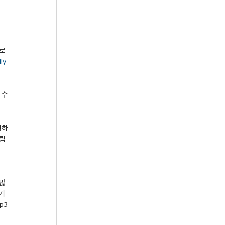
프로
ly
 수
정하
립
 많
기 
p3