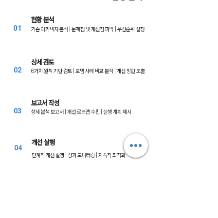
현황 분석
01
기존 아키텍처 분석 | 문제점 및 개선점 파악 | 우선순위 설정
상세 검토
02
6가지 원칙 기반 검토 | 모범 사례 비교 분석 | 개선 방안 도출
보고서 작성
03
상세 분석 보고서 | 개선 로드맵 수립 | 실행 계획 제시
개선 실행
04
단계적 개선 실행 | 성과 모니터링 | 지속적 최적화
스마일샤크의
Well-Architected 진단 방법