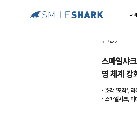
서비
< Back
스마일샤크,
영 체계 강
• 호각 '포착',
• 스마일샤크, 