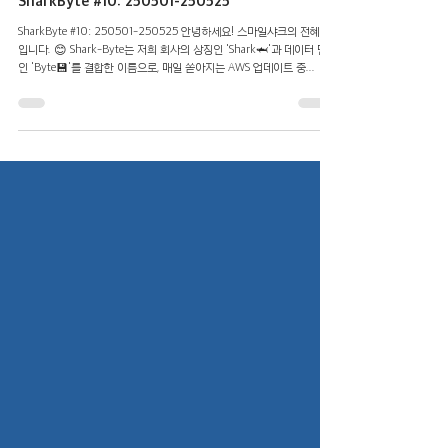
2025년 5월 27일
4분 분량
SharkByte #10: 250501-250525
SharkByte #10: 250501-250525 안녕하세요! 스마일샤크의 전혜진
입니다. 😊 Shark-Byte는 저희 회사의 상징인 'Shark🦈'과 데이터 단위
인 'Byte💾'를 결합한 이름으로, 매일 쏟아지는 AWS 업데이트 중...