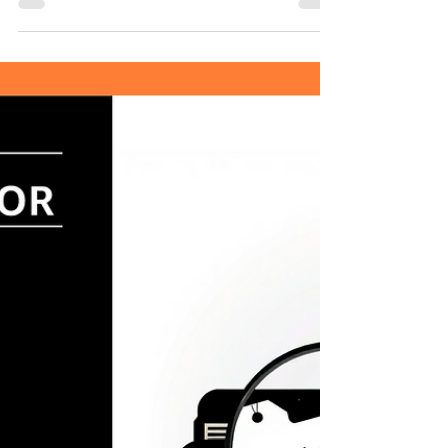
2025년 3월 25일
2분 분량
SharkByte #7: 250306-250319
SharkByte #7 250306-250319 안녕하세요! 스마일샤크의 전혜진입
니다. 😊 Shark-Byte는 저희 회사의 상징인 'Shark🦈'과 데이터 단위인
'Byte💾'를 결합한 이름으로, 매일 쏟아지는 AWS 업데이트 중 핵심만
을...