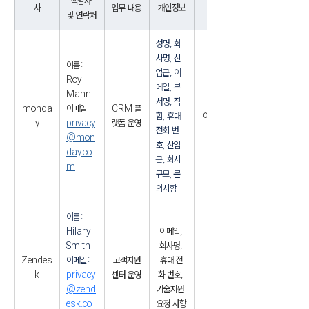
책임자 
사
업무 내용
개인정보
국가
및 연락처
성명, 회
사명, 산
이름: 
업군, 이
Roy 
메일, 부
Mann
서명, 직
monda
이메일: 
CRM 플
함, 휴대 
이스라엘
y
privacy
랫폼 운영
전화 번
@mon
호, 산업
day.co
군, 회사 
m
규모, 문
의사항
이름: 
Hilary 
이메일, 
Smith
회사명, 
Zendes
이메일: 
고객지원
휴대 전
미국
k
privacy
센터 운영
화 번호, 
@zend
기술지원 
esk.co
요청 사항