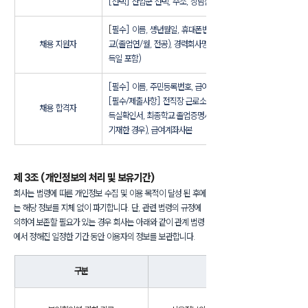
[선택] 산업군 선택, 주소, 상담신청 문의 경로
[
필수] 이름, 생년월일, 휴대폰번호, 이메일, 사진, 현주소, 최종학
채용 지원자
교(졸업연/월, 전공), 경력회사명(근무기간, 담당업무), 자격증(취
득일 포함)
[필수] 이름, 주민등록번호, 급여계좌번호, 병역사항
[필수/제출사항] 전직장 근로소득원천징수영수증, 건강보험자격
채용 합격자
득실확인서, 최종학교 졸업증명서, 자격증/시험성적증명(지원시 
기재한 경우), 급여계좌사본
제 3조 (개인정보의 처리 및 보유기간)
회사는 법령에 따른 개인정보 수집 및 이용 목적이 달성 된 후에
는 해당 정보를 지체 없이 파기합니다. 단, 관련 법령의 규정에 
의하여 보존할 필요가 있는 경우 회사는 아래와 같이 관계 법령
에서 정해진 일정한 기간 동안 이용자의 정보를 보관합니다.
구분