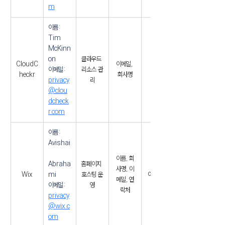
m
이름: 
Tim 
McKinn
on
클라우드 
CloudC
이메일, 
이메일: 
리소스 관
미국
heckr
회사명
privacy
리
@clou
dcheck
r.com
이름: 
Avishai
이름, 회
Abraha
홈페이지 
사명, 이
Wix
mi
호스팅 운
이스라엘
메일, 연
이메일: 
영
락처
privacy
@wix.c
om