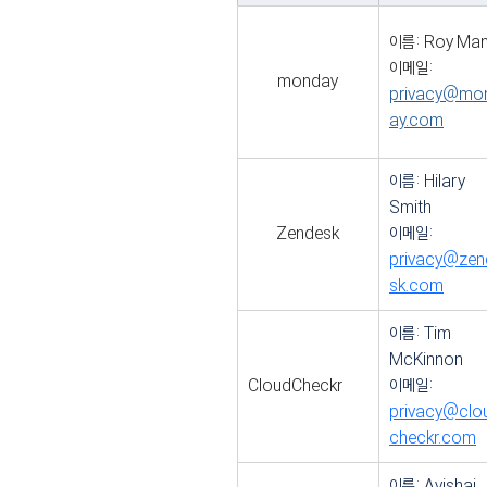
이름: Roy Ma
이메일: 
monday
privacy@mo
ay.com
이름: Hilary 
Smith
Zendesk
이메일: 
privacy@zen
sk.com
이름: Tim 
McKinnon
CloudCheckr
이메일: 
privacy@clo
checkr.com
이름: Avishai 