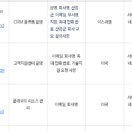
성명, 회사명, 산업
nn
군, 이메일, 부서명, 
서
CRM 플랫폼 운영
직함, 휴대 전화 번
이스라엘
네
nd
호, 산업군, 회사 규
모, 문의사항
이메일, 회사명, 휴
서
고객지원센터 운영
대 전화 번호, 기술지
미국
네
de
원 요청 사항
서
클라우드 리소스 관
이메일, 회사명
미국
네
리
ud