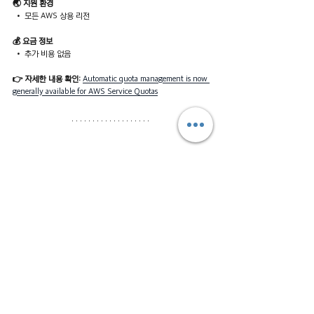
🌏 지원 환경
 • 모든 AWS 상용 리전
💰 요금 정보
 • 추가 비용 없음
👉 자세한 내용 확인:
Automatic quota management is now 
generally available for AWS Service Quotas
#8
 CloudWatch Logs, 대시보드로 사용
량을 한눈에!
새롭게 개선된 CloudWatch Logs  자동 대시보드 일