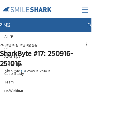
게시물
All
2025년 10월 16일
3분 분량
All
SharkByte #17: 250916-
AWS Tips
251016
Cloud Tips
SharkByte 
#17
: 250916-251016
Case Study
Team
re:Webinar