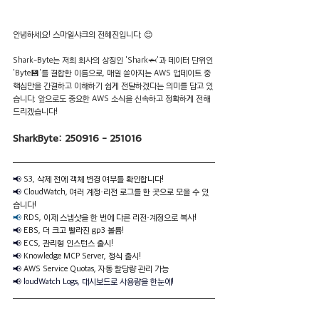
안녕하세요! 스마일샤크의 전혜진입니다. 😊
Shark-Byte는 저희 회사의 상징인 'Shark🦈'과 데이터 단위인 
'Byte💾'를 결합한 이름으로, 매일 쏟아지는 AWS 업데이트 중 
핵심만을 간결하고 이해하기 쉽게 전달하겠다는 의미를 담고 있
습니다. 앞으로도 중요한 AWS 소식을 신속하고 정확하게 전해
드리겠습니다!
SharkByte: 
250916 - 251016
📢 
S3, 삭제 전에 객체 변경 여부를 확인합니다!
📢 
CloudWatch, 여러 계정·리전 로그를 한 곳으로 모을 수 있
습니다!
📢 
RDS, 이제 스냅샷을 한 번에 다른 리전·계정으로 복사!
📢 
EBS, 더 크고 빨라진 gp3 볼륨!
📢 
ECS, 관리형 인스턴스 출시!
📢 
Knowledge MCP Server, 정식 출시!
📢 
AWS Service Quotas, 자동 할당량 관리 가능
📢 loudWatch Logs, 대시보드로 사용량을 한눈에!