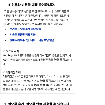
1. 
IT
 인프라 비용을 대폭 줄여줍니다. 
기존 방식은 데이터센터를 직접 구축하고, 서버, 스토리지를 구
매하는 데 막대한 비용이 들었습니다. 사용하지 않을 때도 장비 
유지비가 발생하고, 고장에 대비한 예비 자원까지 필요했지만, 
클라우드 컴퓨팅 방식은 이런 부담을 줄여줄 수 있습니다.
초기 하드웨어 투자 부담 줄음
사용한 만큼만 비용 지불
장비 유지보수, 업그레이드 비용 부담 없음
✅ 
Netflix 사례
Netflix
는 AWS 클라우드를 활용해 데이터센터 운영을 없애고, 사
용량 기반의 요금제를 도입함으로써 
운영 비용을 70% 절감
했습니
다.
✅ 
데일리샷 사례
데일리샷
은 AWS로 인프라를 최적화하고, CloudFront 할인 정책
을 활용해 이미지 자산 전송 비용을 
70% 절감
했습니다. 이와 함께 
전체 클라우드 인프라 비용을 
40% 이상 줄이는
 성과를 냈으며, 이
를 통해 예산을 다른 중요한 개발 영역에 재투자할 수 있었습니다.
2. 필요한 순간, 필요한 만큼 사용할 수 있습니다.