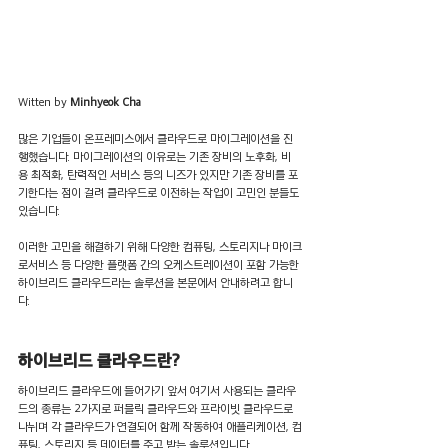
Witten by 
Minhyeok Cha
많은 기업들이 온프레미스에서 클라우드로 마이그레이션을 진
행했습니다. 마이그레이션의 이유로는 기존 장비의 노후화, 비
용 최적화, 탄력적인 서비스 등의 니즈가 있지만 기존 장비를 포
기한다는 점이 걸려 클라우드로 이전하는 작업이 고민인 분들도 
있습니다. 
이러한 고민을 해결하기 위해 다양한 컴퓨팅, 스토리지나 마이크
로서비스 등 다양한 플랫폼 간의 오케스트레이션이 포함 가능한 
하이브리드 클라우드라는 솔루션을 본문에서 안내하려고 합니
다.
하이브리드 클라우드란?
하이브리드 클라우드에 들어가기 앞서 여기서 사용되는 클라우
드의 종류는 2가지로 퍼블릭 클라우드와 프라이빗 클라우드로 
나뉘며 각 클라우드가 연결되어 함께 작동하여 애플리케이션, 컴
퓨팅, 스토리지 등 데이터를 주고 받는 솔루션입니다.