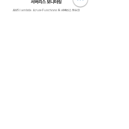
서버리스 모니터링
AWS Lambda, Azure Functions 등 서버리스 함수의
성능과 에러를 추척합니다
DevOps & CI/CD
배포 파이프라인을 모니터링하고, 배포 전후 성능 변화를 비교
분석합니다
지금 바로 경험해 보세요.
도입 문의하기 →