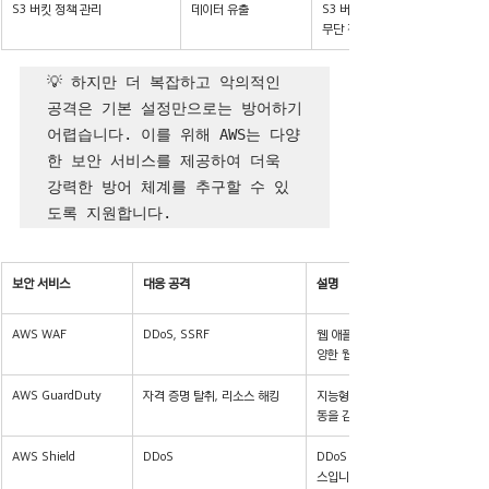
S3 버킷 정책 관리
데이터 유출
S3 버킷의 접근 정책을 철저하게 
무단 접근을 방지합니다.
💡 하지만 더 복잡하고 악의적인 
공격은 기본 설정만으로는 방어하기 
어렵습니다. 이를 위해 AWS는 다양
한 보안 서비스를 제공하여 더욱 
강력한 방어 체계를 추구할 수 있
도록 지원합니다.
보안 서비스
대응 공격
설명
AWS WAF
DDoS, SSRF
웹 애플리케이션 방화벽으로, 악성
양한 웹 기반 공격을 방어합니다.
AWS GuardDuty
자격 증명 탈취, 리소스 해킹
지능형 위협 탐지 서비스로 로그 분
동을 감지하고 알림을 제공합니다.
AWS Shield
DDoS
DDoS 공격으로부터 AWS 리소스
스입니다.