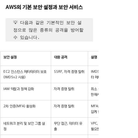
AWS의 기본 보안 설정과 보안 서비스
💡 다음과 같은 기본적인 보안 설
정으로 많은 종류의 공격을 방어할 
수 있습니다.
보안 설정
대응 공격
설명
EC2 인스턴스 메타데이터 보호 
SSRF, 자격 증명 탈취
IMDSv2는 세션 기반 요청을 사
(IMDSv2 사용)
터 메타데이터에 대한 무단 액세스
IAM 역할과 정책 강화
자격 증명 탈취
최소 권한 원칙을 적용하여 사용자
한해서 무단 액세스를 방지합니다.
2차 인증(MFA) 활성화
자격 증명 탈취
MFA를 사용하여 비밀번호 탈취만
없게 합니다.
네트워크 분리 및 보안 그룹 설
무단 접근, 데이터 유
VPC, 서브넷, 보안 그룹을 통해 
정
출
필요한 접근을 차단하여 공격 표면